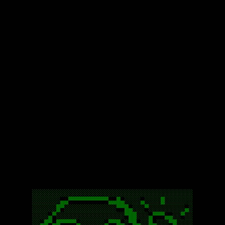
░░░░░░░░░░░░░░░░░░░░░░░░░░░░░░░░░░░░░░░░

░░░░░░░▄▄▀▀▀▀▀▀▀▀▀▀▄▄█▄░░░░▄░░░░█░░░░░░░

░░░░░░█▀░░░░░░░░░░░░░▀▀█▄░░░▀░░░░░░░░░▄░

░░░░▄▀░░░░░░░░░░░░░░░░░▀██░░░▄▀▀▀▄▄░░▀░░

░░▄█▀▄█▀▀▀▀▄░░░░░░▄▀▀█▄░▀█▄░░█▄░░░▀█░░░░
