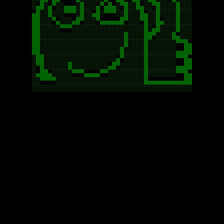
░▄█░▄▀░░▄▄▄░█░░░▄▀▄█▄░▀█░░█▄░░▀█░░░░█░░░

▄█░░█░░░▀▀▀░█░░▄█░▀▀▀░░█░░░█▄░░█░░░░█░░░

██░░░▀▄░░░▄█▀░░░▀▄▄▄▄▄█▀░░░▀█░░█▄░░░█░░░

██░░░░░▀▀▀░░░░░░░░░░░░░░░░░░█░▄█░░░░█░░░

██░░░░░░░░░░░░░░░░░░░░░█░░░░██▀░░░░█▄░░░

██░░░░░░░░░░░░░░░░░░░░░█░░░░█░░░░░░░▀▀█▄

██░░░░░░░░░░░░░░░░░░░░█░░░░░█░░░░░░░▄▄██

░██░░░░░░░░░░░░░░░░░░▄▀░░░░░█░░░░░░░▀▀█▄

░▀█░░░░░░█░░░░░░░░░▄█▀░░░░░░█░░░░░░░▄▄██

░▄██▄░░░░░▀▀▀▄▄▄▄▀▀░░░░░░░░░█░░░░░░░▀▀█▄

░░▀▀▀▀░░░░░░░░░░░░░░░░░░░░░░█▄▄▄▄▄▄▄▄▄██

░░░░░░░░░░░░░░░░░░░░░░░░░░░░░░░░░░░░░░░░
